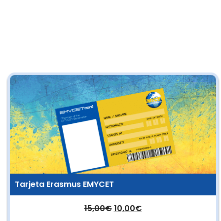
Tarjeta Erasmus EMYCET
15,00
€
10,00
€