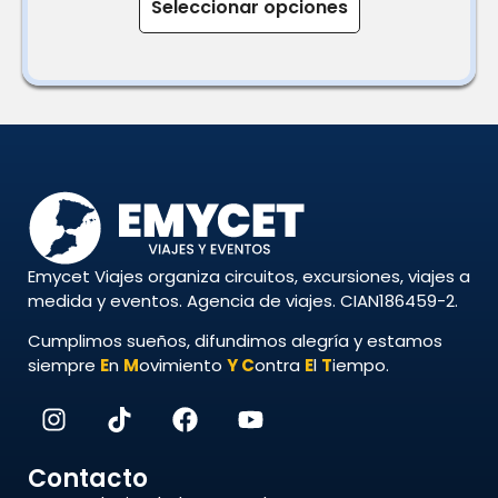
Seleccionar opciones
Emycet Viajes organiza circuitos, excursiones, viajes a
medida y eventos. Agencia de viajes. CIAN186459-2.
Cumplimos sueños, difundimos alegría y estamos
siempre
E
n
M
ovimiento
Y
C
ontra
E
l
T
iempo.
Contacto