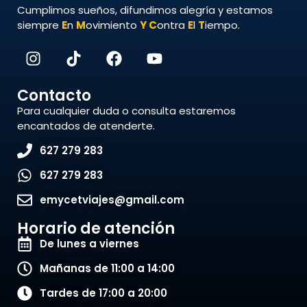
Cumplimos sueños, difundimos alegría y estamos
siempre
E
n
M
ovimiento
Y
C
ontra
E
l
T
iempo.
Contacto
Para cualquier duda o consulta estaremos
encantados de atenderte.
627 279 283
627 279 283
emycetviajes@gmail.com
Horario de atención
De lunes a viernes
Mañanas de 11:00 a 14:00
Tardes de 17:00 a 20:00