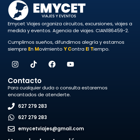
Emycet Viajes organiza circuitos, excursiones, viajes a
medida y eventos. Agencia de viajes. CIAN186459-2.
Cumplimos sueños, difundimos alegría y estamos
siempre
E
n
M
ovimiento
Y
C
ontra
E
l
T
iempo.
Contacto
Para cualquier duda o consulta estaremos
encantados de atenderte.
627 279 283
627 279 283
emycetviajes@gmail.com