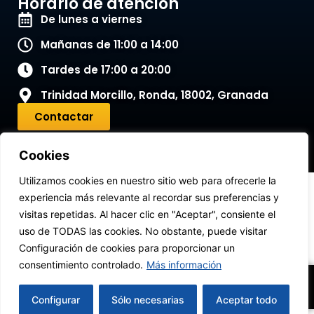
Horario de atención
De lunes a viernes
Mañanas de 11:00 a 14:00
Tardes de 17:00 a 20:00
Trinidad Morcillo, Ronda, 18002, Granada
Contactar
Cookies
Utilizamos cookies en nuestro sitio web para ofrecerle la
Aviso legal
Política de cookies
experiencia más relevante al recordar sus preferencias y
visitas repetidas. Al hacer clic en "Aceptar", consiente el
Política de privacidad
Términos y condiciones
uso de TODAS las cookies. No obstante, puede visitar
© 2026 LOBI-TRAVEL CIAN186459-2 | Desarrollado por
Configuración de cookies para proporcionar un
ChipWeb
.
consentimiento controlado.
Más información
0
0,00
€
Configurar
Sólo necesarias
Aceptar todo