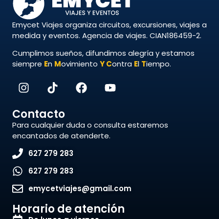
Emycet Viajes organiza circuitos, excursiones, viajes a
medida y eventos. Agencia de viajes. CIAN186459-2.
Cumplimos sueños, difundimos alegría y estamos
siempre
E
n
M
ovimiento
Y
C
ontra
E
l
T
iempo.
Contacto
Para cualquier duda o consulta estaremos
encantados de atenderte.
627 279 283
627 279 283
emycetviajes@gmail.com
Horario de atención