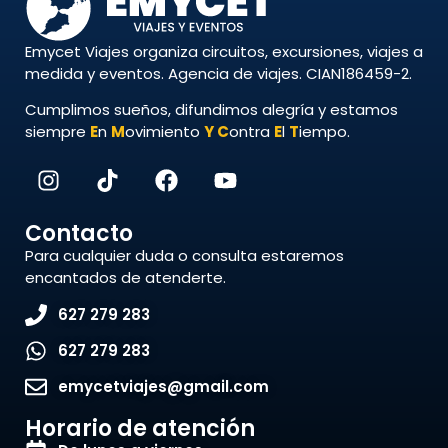
Emycet Viajes organiza circuitos, excursiones, viajes a
medida y eventos. Agencia de viajes. CIAN186459-2.
Cumplimos sueños, difundimos alegría y estamos
siempre
E
n
M
ovimiento
Y
C
ontra
E
l
T
iempo.
Contacto
Para cualquier duda o consulta estaremos
encantados de atenderte.
627 279 283
627 279 283
emycetviajes@gmail.com
Horario de atención