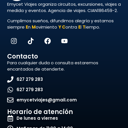
Emycet Viajes organiza circuitos, excursiones, viajes a
medida y eventos. Agencia de viajes. CIAN186459-2.
Cumplimos sueños, difundimos alegría y estamos
siempre
E
n
M
ovimiento
Y
C
ontra
E
l
T
iempo.
Contacto
Para cualquier duda o consulta estaremos
encantados de atenderte.
627 279 283
627 279 283
emycetviajes@gmail.com
Horario de atención
De lunes a viernes