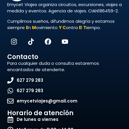
Emycet Viajes organiza circuitos, excursiones, viajes a
medida y eventos. Agencia de viajes. CIAN186459-2.
Cumplimos sueños, difundimos alegría y estamos
siempre
E
n
M
ovimiento
Y
C
ontra
E
l
T
iempo.
Contacto
Para cualquier duda o consulta estaremos
encantados de atenderte.
627 279 283
627 279 283
emycetviajes@gmail.com
Horario de atención
De lunes a viernes