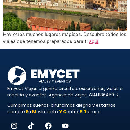
Hay otros muchos lugares mágicos. Descubre todos los
viajes que tenemos preparados para ti
aquí
.
Emycet Viajes organiza circuitos, excursiones, viajes a
medida y eventos. Agencia de viajes. CIAN186459-2.
Cumplimos sueños, difundimos alegría y estamos
siempre
E
n
M
ovimiento
Y
C
ontra
E
l
T
iempo.