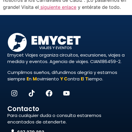
nosotros a los Carnavales de Cádiz . ¡Lo pasaremos en
grande! Visita el
siguiente enlace
y entérate de todo.
Emycet Viajes organiza circuitos, excursiones, viajes a
medida y eventos. Agencia de viajes. CIAN186459-2.
Cumplimos sueños, difundimos alegría y estamos
siempre
E
n
M
ovimiento
Y
C
ontra
E
l
T
iempo.
Contacto
Para cualquier duda o consulta estaremos
encantados de atenderte.