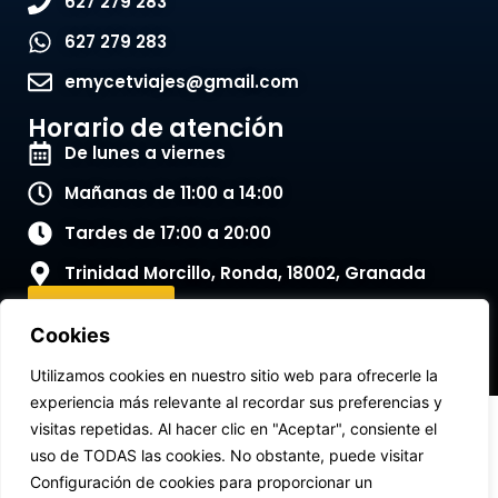
627 279 283
627 279 283
emycetviajes@gmail.com
Horario de atención
De lunes a viernes
Mañanas de 11:00 a 14:00
Tardes de 17:00 a 20:00
Trinidad Morcillo, Ronda, 18002, Granada
Contactar
Cookies
Utilizamos cookies en nuestro sitio web para ofrecerle la
experiencia más relevante al recordar sus preferencias y
Aviso legal
Política de cookies
visitas repetidas. Al hacer clic en "Aceptar", consiente el
uso de TODAS las cookies. No obstante, puede visitar
Política de privacidad
Términos y condiciones
Configuración de cookies para proporcionar un